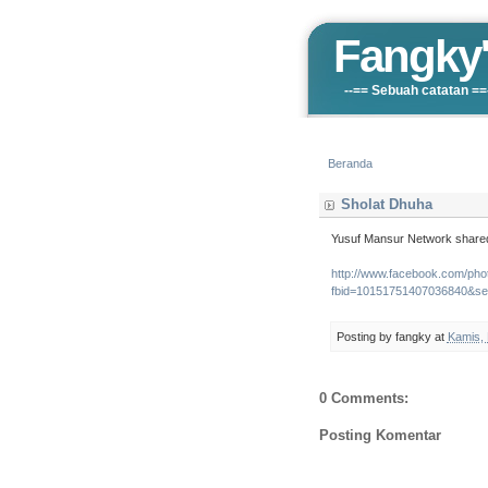
Fangky'
--== Sebuah catatan ==
Home
My Facebook
Beranda
Sholat Dhuha
Yusuf Mansur Network shared t
http://www.facebook.com/pho
fbid=10151751407036840&se
Posting by
fangky
at
Kamis, 
0 Comments:
Posting Komentar