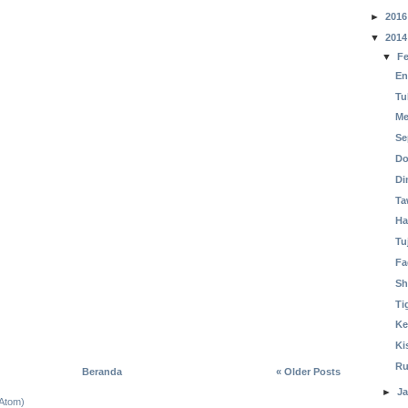
►
2016
▼
2014
▼
Fe
En
Tu
Me
Se
Do
Di
Ta
Ha
Tu
Fa
Sh
Ti
Ke
Ki
Ru
Beranda
« Older Posts
►
Ja
(Atom)