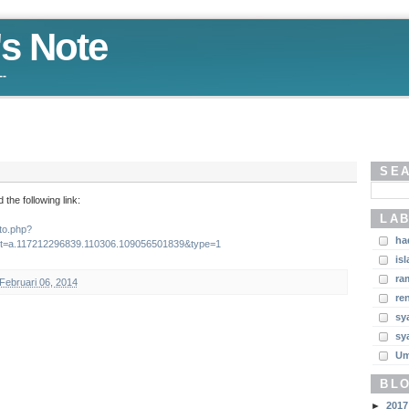
s Note
--
SE
he following link:
LA
to.php?
ha
t=a.117212296839.110306.109056501839&type=1
is
ra
Februari 06, 2014
re
sy
sy
U
BL
►
2017