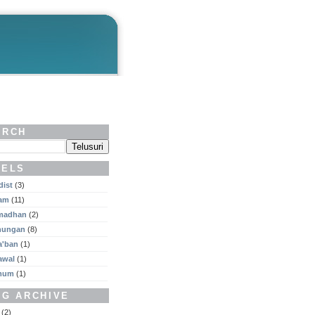
ARCH
BELS
dist
(3)
lam
(11)
madhan
(2)
nungan
(8)
a'ban
(1)
awal
(1)
mum
(1)
OG ARCHIVE
(2)