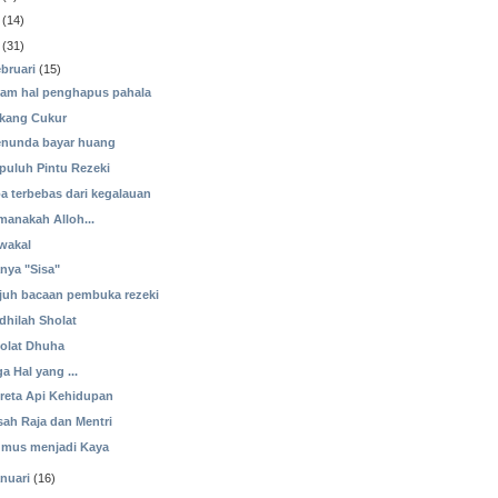
(14)
(31)
bruari
(15)
am hal penghapus pahala
kang Cukur
nunda bayar huang
puluh Pintu Rezeki
a terbebas dari kegalauan
manakah Alloh...
wakal
nya "Sisa"
juh bacaan pembuka rezeki
dhilah Sholat
olat Dhuha
ga Hal yang ...
reta Api Kehidupan
sah Raja dan Mentri
mus menjadi Kaya
nuari
(16)