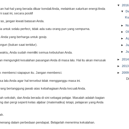
▼
2016
akan hal-hal yang berada diluar kendali Anda, melainkan salurkan energi Anda
▼
D
 saat ini, secara positif
Ku
eras, jangan lewati batasan Anda.
►
N
a untuk selalu perfect, tidak ada satu orang pun yang sempurna.
►
O
Anda yang berharga untuk gosip.
►
A
ngun (bukan saat tertidur).
►
Ju
►
Ju
g waktu, Anda sudah memiliki semua kebutuhan Anda.
►
2014
an mengungkit kesalahan pasangan Anda di masa lalu. Hal itu akan merusak
►
2013
►
2009
ntuk membenci siapapun itu. Jangan membenci.
D
a lalu Anda agar hal tersebut tidak mengganggu masa ini.
 yang bertanggung jawab atas kebahagiaan Anda kecuali Anda.
ah sekolah, dan Anda berada di sini sebagai pelajar. Masalah adalah bagian
g dan pergi seperti kelas aljabar (matematika) tetapi, pelajaran yang Anda
.
ah.
u menang dalam perbedaan pendapat. Belajarlah menerima kekalahan.