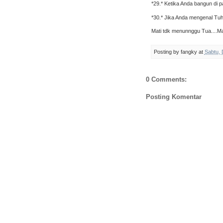
*29.* Ketika Anda bangun di p
*30.* Jika Anda mengenal Tuh
Mati tdk menunnggu Tua....Mati
Posting by
fangky
at
Sabtu,
0 Comments:
Posting Komentar