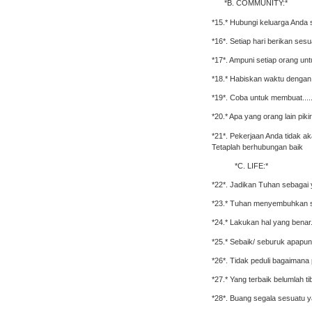
*B. COMMUNITY:*
*15.* Hubungi keluarga Anda
*16*. Setiap hari berikan ses
*17*. Ampuni setiap orang unt
*18.* Habiskan waktu dengan 
*19*. Coba untuk membuat.......
*20.* Apa yang orang lain pik
*21*. Pekerjaan Anda tidak ak
Tetaplah berhubungan baik
*C. LIFE:*
*22*. Jadikan Tuhan sebagai 
*23.* Tuhan menyembuhkan s
*24.* Lakukan hal yang benar
*25.* Sebaik/ seburuk apapun
*26*. Tidak peduli bagaimana
*27.* Yang terbaik belumlah ti
*28*. Buang segala sesuatu y