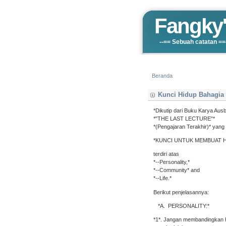
Fangky'
--== Sebuah catatan ==
Home
My Facebook
Beranda
Kunci Hidup Bahagia
*Dikutip dari Buku Karya Aus
*"THE LAST LECTURE"*
*(Pengajaran Terakhir)* yang 
*KUNCI UNTUK MEMBUAT HI
terdiri atas
*--Personality,*
*--Community* and
*--Life.*
Berikut penjelasannya:
*A. PERSONALITY:*
*1*. Jangan membandingkan h