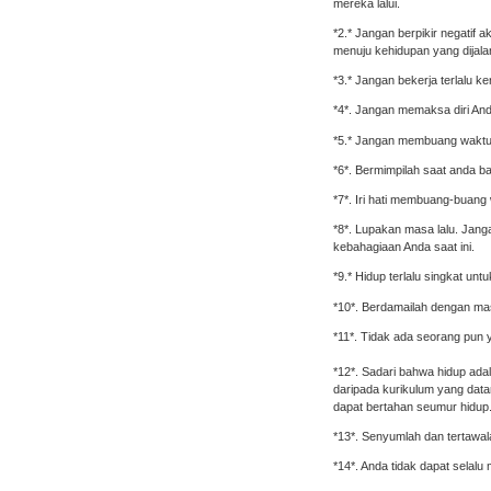
mereka lalui.
*2.* Jangan berpikir negatif 
menuju kehidupan yang dijalani
*3.* Jangan bekerja terlalu k
*4*. Jangan memaksa diri And
*5.* Jangan membuang waktu 
*6*. Bermimpilah saat anda ba
*7*. Iri hati membuang-buan
*8*. Lupakan masa lalu. Jang
kebahagiaan Anda saat ini.
*9.* Hidup terlalu singkat u
*10*. Berdamailah dengan mas
*11*. Tidak ada seorang pun
*12*. Sadari bahwa hidup adal
daripada kurikulum yang datan
dapat bertahan seumur hidup
*13*. Senyumlah dan tertawal
*14*. Anda tidak dapat selal