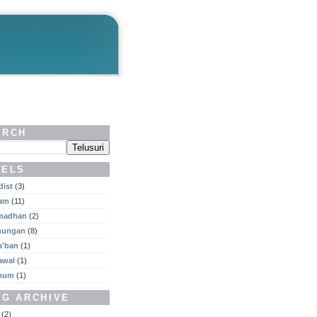
ARCH
BELS
dist
(3)
lam
(11)
madhan
(2)
nungan
(8)
a'ban
(1)
awal
(1)
mum
(1)
OG ARCHIVE
(2)