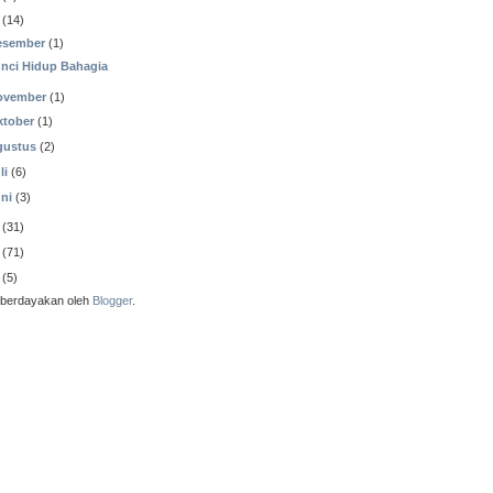
(14)
esember
(1)
nci Hidup Bahagia
ovember
(1)
ktober
(1)
gustus
(2)
li
(6)
ni
(3)
(31)
(71)
(5)
iberdayakan oleh
Blogger
.