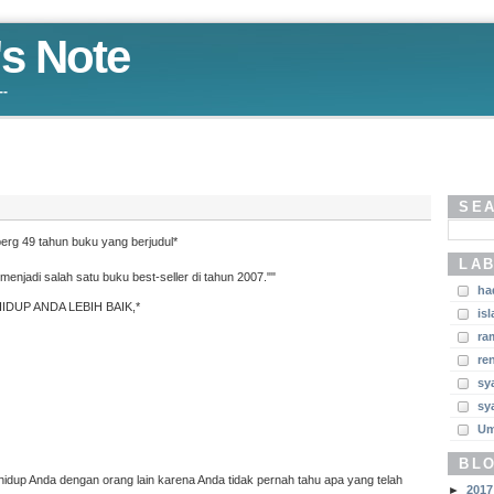
s Note
--
SE
berg 49 tahun buku yang berjudul*
LA
menjadi salah satu buku best-seller di tahun 2007.""
ha
DUP ANDA LEBIH BAIK,*
is
ra
re
sy
sy
U
BL
idup Anda dengan orang lain karena Anda tidak pernah tahu apa yang telah
►
2017