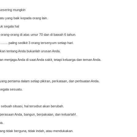
 sesering mungkin
uatu yang baik kepada orang lain.
uk segala hal
orang-orang di atas umur 70 dan di bawah 6 tahun.
...... paling sedikit 3 orang tersenyum setiap hari.
irkan tentang Anda bukanlah urusan Anda.
an menjaga Anda di saat Anda sakit, tetapi keluarga dan teman Anda.
yang pertama dalam setiap pikiran, perkataan, dan perbuatan Anda.
egala sesuatu.
.
 sebuah situasi, hal tersebut akan berubah.
 perasaan Anda, bangun, berpakaian, dan keluarlah!.
ba.
ang tidak berguna, tidak indah, atau mendukakan.