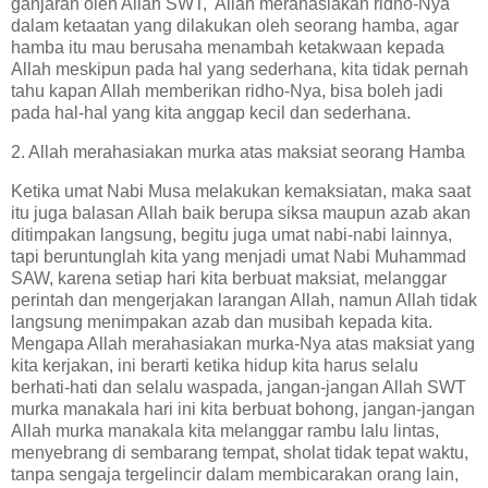
ganjaran oleh Allah SWT, Allah merahasiakan ridho-Nya
dalam ketaatan yang dilakukan oleh seorang hamba, agar
hamba itu mau berusaha menambah ketakwaan kepada
Allah meskipun pada hal yang sederhana, kita tidak pernah
tahu kapan Allah memberikan ridho-Nya, bisa boleh jadi
pada hal-hal yang kita anggap kecil dan sederhana.
2. Allah merahasiakan murka atas maksiat seorang Hamba
Ketika umat Nabi Musa melakukan kemaksiatan, maka saat
itu juga balasan Allah baik berupa siksa maupun azab akan
ditimpakan langsung, begitu juga umat nabi-nabi lainnya,
tapi beruntunglah kita yang menjadi umat Nabi Muhammad
SAW, karena setiap hari kita berbuat maksiat, melanggar
perintah dan mengerjakan larangan Allah, namun Allah tidak
langsung menimpakan azab dan musibah kepada kita.
Mengapa Allah merahasiakan murka-Nya atas maksiat yang
kita kerjakan, ini berarti ketika hidup kita harus selalu
berhati-hati dan selalu waspada, jangan-jangan Allah SWT
murka manakala hari ini kita berbuat bohong, jangan-jangan
Allah murka manakala kita melanggar rambu lalu lintas,
menyebrang di sembarang tempat, sholat tidak tepat waktu,
tanpa sengaja tergelincir dalam membicarakan orang lain,